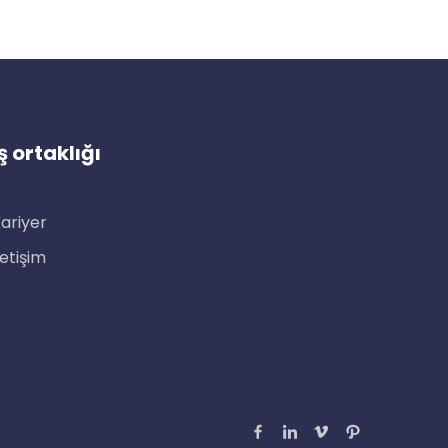
İş ortaklığı
ariyer
letişim